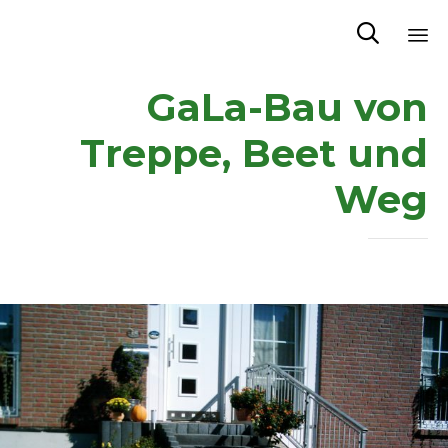

Sk
GaLa-Bau von
to
co
Treppe, Beet und
Weg